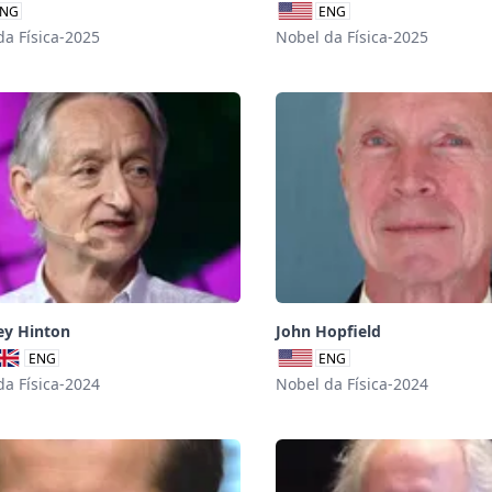
NG
ENG
da Física-2025
Nobel da Física-2025
ey Hinton
John Hopfield
ENG
ENG
da Física-2024
Nobel da Física-2024