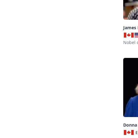
James 
Nobel 
Donna 
E