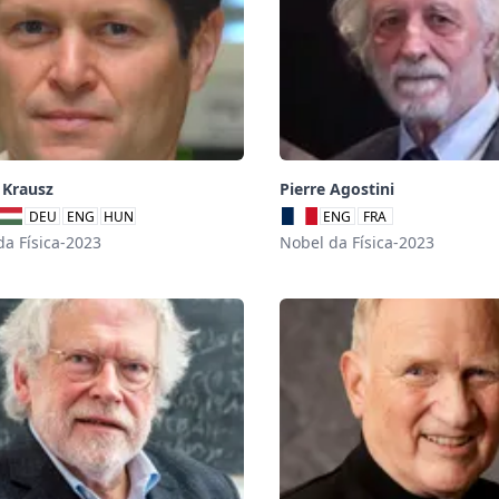
 Krausz
Pierre Agostini
DEU
ENG
HUN
ENG
FRA
da Física-2023
Nobel da Física-2023