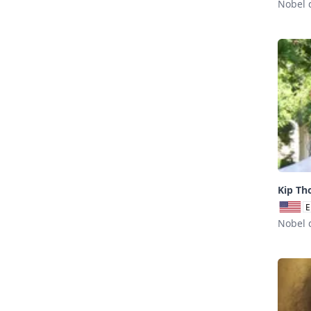
Nobel 
Kip Th
E
Nobel 