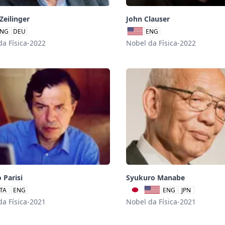
Zeilinger
John Clauser
NG
DEU
ENG
da Física-2022
Nobel da Física-2022
 Parisi
Syukuro Manabe
ITA
ENG
ENG
JPN
da Física-2021
Nobel da Física-2021