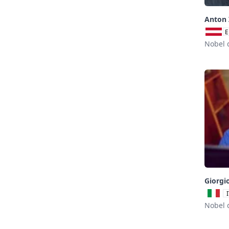
Anton 
E
Nobel 
Giorgio
Nobel 