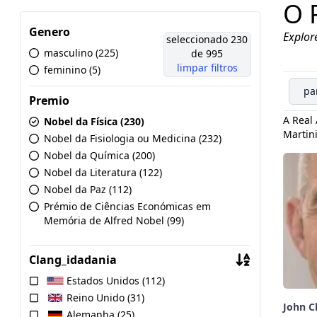
O 
Genero
Explor
seleccionado 230
masculino (225)
de 995
limpar filtros
feminino (5)
pa
Premio
A Real 
Nobel da Física (230)
Martin
Nobel da Fisiologia ou Medicina (232)
Nobel da Química (200)
Nobel da Literatura (122)
Nobel da Paz (112)
Prémio de Ciências Económicas em
Memória de Alfred Nobel (99)
Clang_idadania
Estados Unidos (112)
Reino Unido (31)
John C
Alemanha (25)