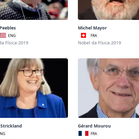
Peebles
Michel Mayor
ENG
FRA
da Física-2019
Nobel da Física-2019
Strickland
Gérard Mourou
NG
FRA