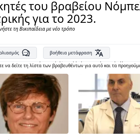
κητές του βραβείου Νόμπε
τρικής για το 2023.
νήστε τη Βικιπαίδεια με νέο τρόπο
ολιασμός
βοήθεια μετάφραση
πελ Φυσιολογίας ή Ιατρικής θα απονεμηθεί στην Ούγγρα Katalin K
ίου 2023. Η τελετή απονομής του βραβείου Νόμπελ πραγματοποιή
τε να δείτε τη λίστα των βραβευθέντων για αυτό και τα προηγούμ