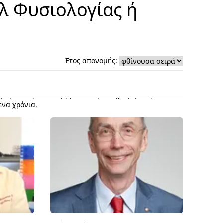
λ Φυσιολογίας ή
Έτος απονομής:
arikó και την Αμερικανίδα Drew Weissman στις 2
θηκε στις 10 Δεκεμβρίου στη Στοκχόλμη. Παρακάτω
ενα χρόνια.