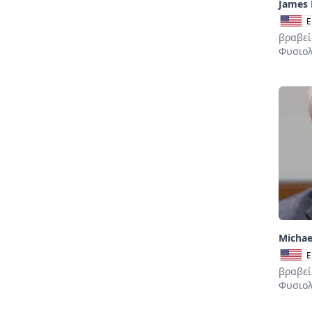
James P
E
βραβεί
Φυσιολ
Michae
E
βραβεί
Φυσιολ