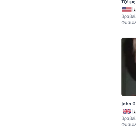
Τζέιμς
E
βραβεί
Φυσιολ
John G
E
βραβεί
Φυσιολ