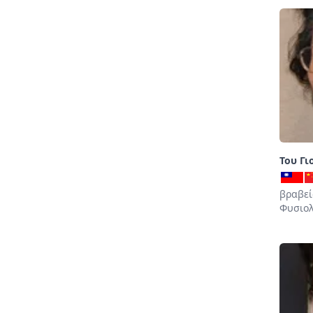
Του Γι
βραβεί
Φυσιολ