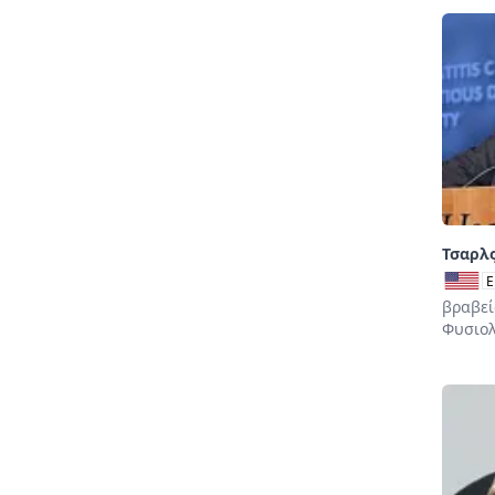
Τσαρλς
E
βραβεί
Φυσιολ