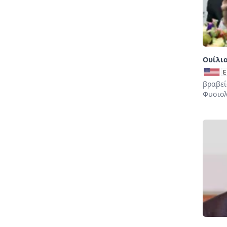
Ουίλια
E
βραβεί
Φυσιολ