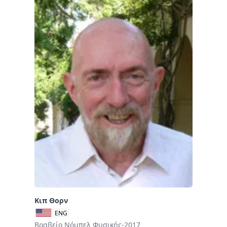
Κιπ Θορν
ENG
Βραβείο Νόμπελ Φυσικής-2017