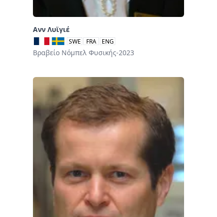
Ανν Λυϊγιέ
SWE
FRA
ENG
Βραβείο Νόμπελ Φυσικής-2023