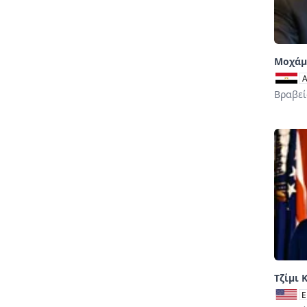
Μοχάμ
Βραβεί
Τζίμι 
E