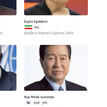
Σιρίν Εμπάντι
FAS
04
Βραβείο Νόμπελ Ειρήνης-2003
Κιμ Ντάε-γιουνγκ
KOR
JPN