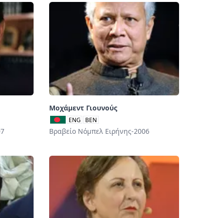
Μοχάμεντ Γιουνούς
ENG
BEN
07
Βραβείο Νόμπελ Ειρήνης-2006