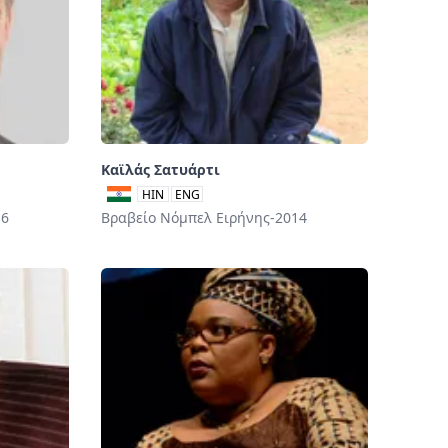
Καϊλάς Σατυάρτι
HIN
ENG
16
Βραβείο Νόμπελ Ειρήνης-2014