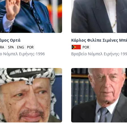
άμος Ορτά
Κάρλος Φιλίπε Σιμένες Μπ
FRA
SPA
ENG
POR
POR
ο Νόμπελ Ειρήνης-1996
Βραβείο Νόμπελ Ειρήνης-19