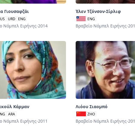
α Γιουσαφζάι
Έλεν Τζόνσον-Σίρλιφ
PUS
URD
ENG
ENG
ο Νόμπελ Ειρήνης-2014
Βραβείο Νόμπελ Ειρήνης-20
κκούλ Κάρμαν
Λιόου Σιαομπό
NG
ARA
ZHO
ο Νόμπελ Ειρήνης-2011
Βραβείο Νόμπελ Ειρήνης-20