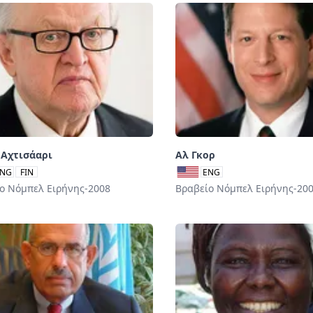
 Αχτισάαρι
Αλ Γκορ
NG
FIN
ENG
ο Νόμπελ Ειρήνης-2008
Βραβείο Νόμπελ Ειρήνης-20