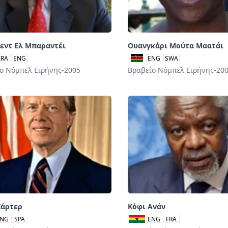
εντ Ελ Μπαραντέι
Ουανγκάρι Μούτα Μαατάι
ARA
ENG
ENG
SWA
ο Νόμπελ Ειρήνης-2005
Βραβείο Νόμπελ Ειρήνης-20
Κάρτερ
Κόφι Ανάν
NG
SPA
ENG
FRA