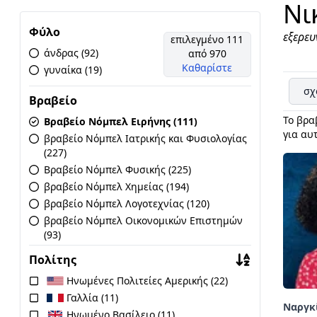
Νι
Φύλο
εξερευ
επιλεγμένο 111
άνδρας (92)
από 970
Καθαρίστε
γυναίκα (19)
σχ
Βραβείο
Το βρα
Βραβείο Νόμπελ Ειρήνης (111)
για αυ
βραβείο Νόμπελ Ιατρικής και Φυσιολογίας
(227)
Βραβείο Νόμπελ Φυσικής (225)
βραβείο Νόμπελ Χημείας (194)
βραβείο Νόμπελ Λογοτεχνίας (120)
βραβείο Νόμπελ Οικονομικών Επιστημών
(93)
Πολίτης
Ηνωμένες Πολιτείες Αμερικής (22)
Γαλλία (11)
Ναργκ
Ηνωμένο Βασίλειο (11)