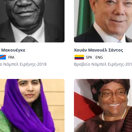
ς Μακουέγκε
Χουάν Μανουέλ Σάντος
FRA
SPA
ENG
ο Νόμπελ Ειρήνης-2018
Βραβείο Νόμπελ Ειρήνης-20