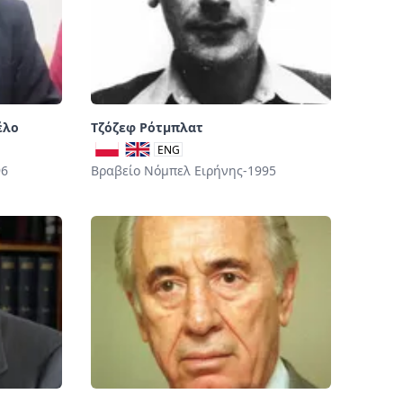
έλο
Τζόζεφ Ρότμπλατ
ENG
96
Βραβείο Νόμπελ Ειρήνης-1995