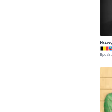
Ντένι
Βραβεί