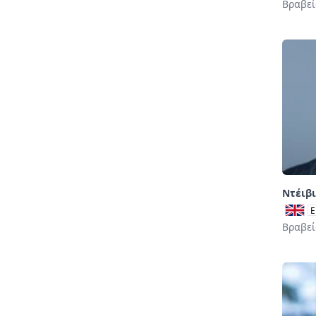
Βραβεί
Ντέιβι
E
Βραβεί