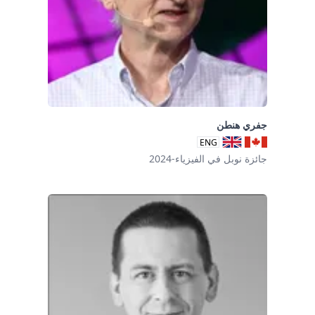
جفري هنطن
ENG
جائزة نوبل في الفيزياء-2024