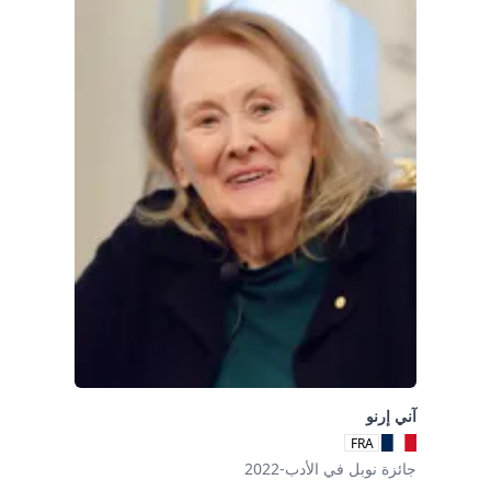
آني إرنو
FRA
جائزة نوبل في الأدب-2022